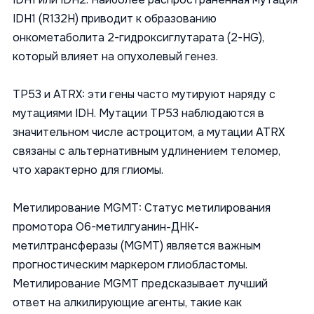
IDH1 (R132H) приводит к образованию
онкометаболита 2-гидроксиглутарата (2-HG),
который влияет на опухолевый генез.
TP53 и ATRX: эти гены часто мутируют наряду с
мутациями IDH. Мутации TP53 наблюдаются в
значительном числе астроцитом, а мутации ATRX
связаны с альтернативным удлинением теломер,
что характерно для глиомы.
Метилирование MGMT: Статус метилирования
промотора O6-метилгуанин-ДНК-
метилтрансферазы (MGMT) является важным
прогностическим маркером глиобластомы.
Метилирование MGMT предсказывает лучший
ответ на алкилирующие агенты, такие как