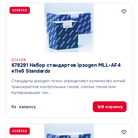
НОВИНКА
QIAGEN
678291 Набор стандартов ipsogen MLL-AF4
e11e5 Standards
Стандарты ipsogen точно определяют количество копий
транскриптов контрольных генов, слитых генов или
мутировавших ген…
По запросу
В корзину
НОВИНКА