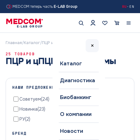
MEDCOM теперь часть
E-LAB Group
RU
·
EN
MEDCOM
®
E‑LAB GROUP
Главная
/
Каталог
/
ПЦР и цПЦР тест системы
×
25 ТОВАРОВ
ПЦР и цПЦР тест системы
Каталог
Диагностика
НАШИ ПРЕДЛОЖЕНИЯ
Биобанкинг
Советуем
(24)
Новинка
(23)
О компании
РУ
(2)
Новости
БРЕНД