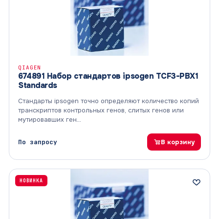
QIAGEN
674891 Набор стандартов ipsogen TCF3-PBX1
Standards
Стандарты ipsogen точно определяют количество копий
транскриптов контрольных генов, слитых генов или
мутировавших ген…
По запросу
В корзину
НОВИНКА