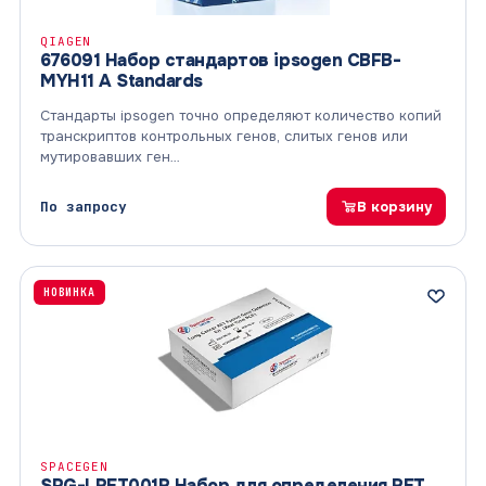
QIAGEN
676091 Набор стандартов ipsogen CBFB-
MYH11 A Standards
Стандарты ipsogen точно определяют количество копий
транскриптов контрольных генов, слитых генов или
мутировавших ген…
По запросу
В корзину
НОВИНКА
SPACEGEN
SPG-LRET001R Набор для определения RET