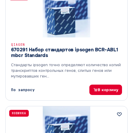
QIAGEN
670291 Набор стандартов ipsogen BCR-ABL1
mbcr Standards
Стандарты ipsogen точно определяют количество копий
транскриптов контрольных генов, слитых генов или
мутировавших ген…
По запросу
В корзину
НОВИНКА