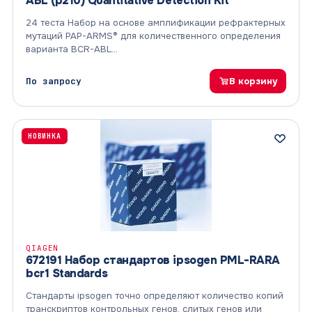
ABL (p210) Quantitative Detection Kit
24 теста Набор на основе амплификации рефрактерных
мутаций PAP-ARMS® для количественного определения
варианта BCR-ABL…
По запросу
В корзину
НОВИНКА
QIAGEN
672191 Набор стандартов ipsogen PML-RARA
bcr1 Standards
Стандарты ipsogen точно определяют количество копий
транскриптов контрольных генов, слитых генов или