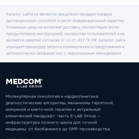
Каталог сайта не является средством продажи товаров
дистанционным способом и несёт информационный характер.
Указанные цены не включают доставку, инсталляцию (если
предусмотрено инструкцией), инструктаж пользователей и не
являются офертой согласно ст. п.1 ст. 437 ГК РФ. Каталог сайта
упрощает процедуру запроса коммерческого предложения и
автоматически связывает вас с персональным менеджером.
MEDCOM
®
E‑LAB GROUP
Молекулярная онкология и кардиогенетика:
диагностические алгоритмы, механизмы таргетной,
иммунной и клеточной терапии и актуальный
клинический ландшафт. Часть E-LAB Group —
инфраструктура полного цикла для точной
медицины: от биобанкинга до GMP-производства.