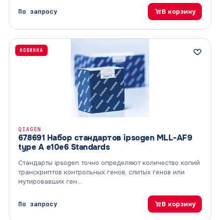
По запросу
В корзину
НОВИНКА
QIAGEN
678691 Набор стандартов ipsogen MLL-AF9
type A e10e6 Standards
Стандарты ipsogen точно определяют количество копий
транскриптов контрольных генов, слитых генов или
мутировавших ген…
По запросу
В корзину