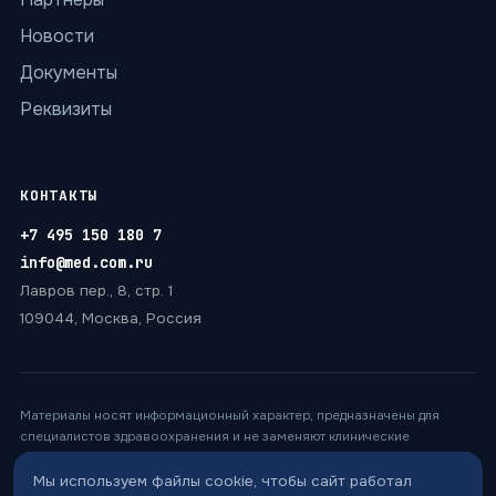
Новости
Документы
Реквизиты
КОНТАКТЫ
+7 495 150 180 7
info@med.com.ru
Лавров пер., 8, стр. 1
109044, Москва, Россия
Материалы носят информационный характер, предназначены для
специалистов здравоохранения и не заменяют клинические
рекомендации, инструкции к препаратам и консультацию врача.
Названия препаратов, мишеней и статусы регистрации приведены для
Мы используем файлы cookie, чтобы сайт работал