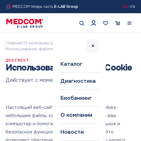
MEDCOM теперь часть
E-LAB Group
RU
·
EN
MEDCOM
®
E‑LAB GROUP
Главная
/
О компании
/
Документы
/
×
Использование файлов Cookie
ДОКУМЕНТ
Каталог
Использование файлов Cookie
Действует с момента публикации
Диагностика
Биобанкинг
Настоящий веб-сайт использует файлы сookies-
О компании
небольшие файлы, которые загружаются на ваш
компьютер и помогают обеспечить нормальное и
безопасное функционирование веб-сайта. Это
Новости
позволяет обеспечивать удобный просмотр нашего