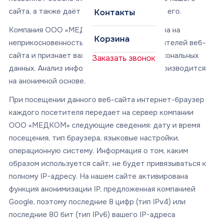
сайта, а также даёт возможность улучшать его.
Контакты
Компания ООО «МЕДКОМ» соблюдает права на
Корзина
неприкосновенность частной жизни посетителей веб-
сайта и признает важность защиты их персональных
Заказать звонок
данных. Анализ информации с веб сайта производится
на анонимной основе.
При посещении данного веб-сайта интернет-браузер
каждого посетителя передает на сервер компании
ООО «МЕДКОМ» следующие сведения: дату и время
посещения, тип браузера, языковые настройки,
операционную систему. Информация о том, каким
образом используется сайт, не будет привязываться к
полному IP-адресу. На нашем сайте активирована
функция анонимизации IP, предложенная компанией
Google, поэтому последние 8 цифр (тип IPv4) или
последние 80 бит (тип IPv6) вашего IP-адреса